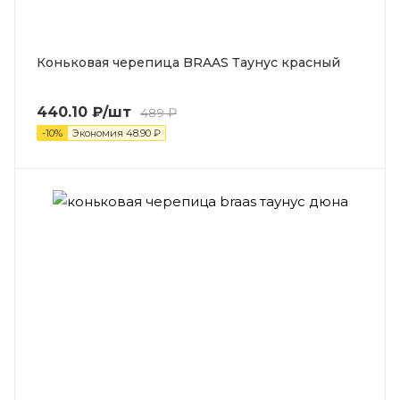
Коньковая черепица BRAAS Таунус красный
440.10
₽
/шт
489
₽
-
10
%
Экономия
48.90
₽