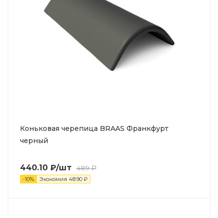
Коньковая черепица BRAAS Франкфурт
черный
440.10
₽
/шт
489
₽
-
10
%
Экономия
48.90
₽