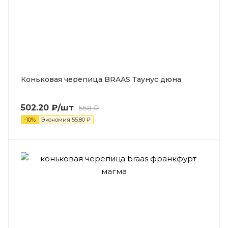
Коньковая черепица BRAAS Таунус дюна
502.20
₽
/шт
558
₽
-
10
%
Экономия
55.80
₽