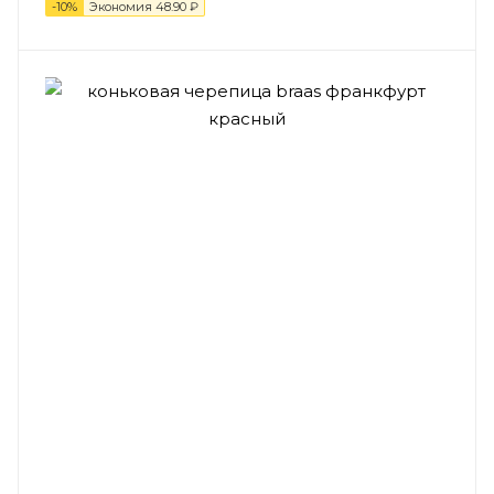
-
10
%
Экономия
48.90
₽