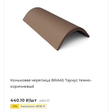
Коньковая черепица BRAAS Таунус темно-
коричневый
440.10
₽
/шт
489
₽
-
10
%
Экономия
48.90
₽