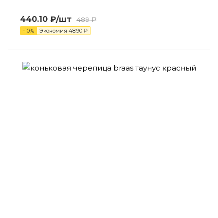
440.10
₽
/шт
489
₽
-
10
%
Экономия
48.90
₽