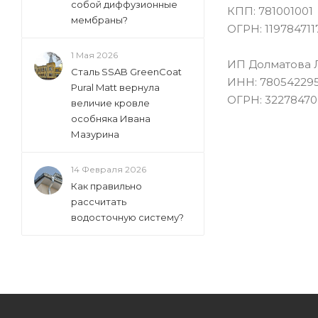
собой диффузионные
КПП: 781001001
мембраны?
ОГРН: 119784711
1 Мая 2026
ИП Долматова Л
Сталь SSAB GreenCoat
ИНН: 78054229
Pural Matt вернула
ОГРН: 3227847
величие кровле
особняка Ивана
Мазурина
14 Февраля 2026
Как правильно
рассчитать
водосточную систему?