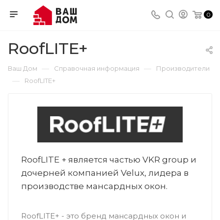
0
RoofLITE+
—
—
Ваш Дом
Справочная информация
Производители
—
RoofLITE+
RoofLITE + является частью VKR group и
дочерней компанией Velux, лидера в
производстве мансардных окон.
RoofLITE+ - это бренд мансардных окон и