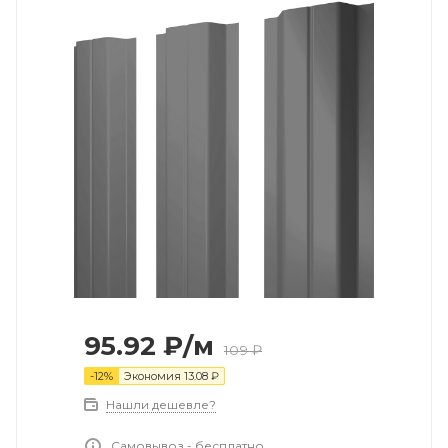
95.92
₽
/м
109
₽
-
12
%
Экономия
13.08
₽
Нашли дешевле?
Самовывоз - бесплатно