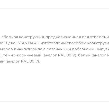
о сборная конструкция, предназначенная для отведени
e (Дёке) STANDARD изготовлены способом коэкструзии
имеров винилхлорида с различными добавками. Выпуск
), тёмно-коричневый (аналог RAL 8019), белый (аналог 
й (аналог RAL 8017).