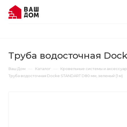
Труба водосточная Dock
—
—
Ваш Дом
Каталог
Кровельные системы и аксессуа
Труба водосточная Docke STANDART D80 мм, зеленый (1 м)