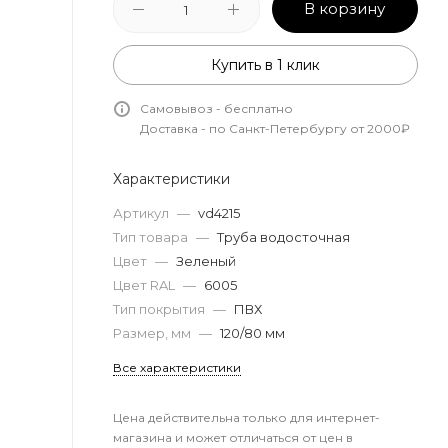
В корзину
Купить в 1 клик
Самовывоз - бесплатно
Доставка - по Санкт-Петербургу от 2000₽
Характеристики
Артикул
—
vd4215
Тип товара
—
Труба водосточная
Цвет
—
Зеленый
Цвет RAL
—
6005
Тип покрытия
—
ПВХ
Размер, мм
—
120/80 мм
Все характеристики
Цена действительна только для интернет-
магазина и может отличаться от цен в