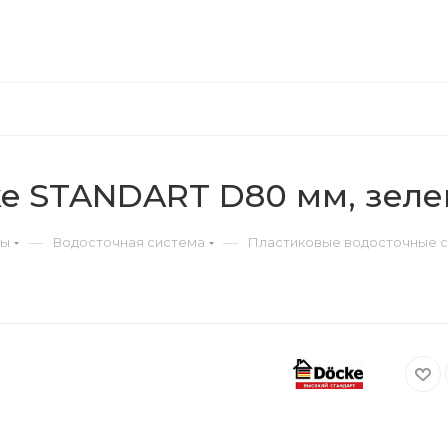
e STANDART D80 мм, зелен
—
—
ры
Водосточная система
Пластиковые водосточные 