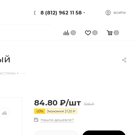
8 (812) 962 11 58
ВОЙТИ
0
0
0
ый
—
системы
84.80
₽
/шт
106
₽
-
20
%
Экономия
21.20
₽
Нашли дешевле?