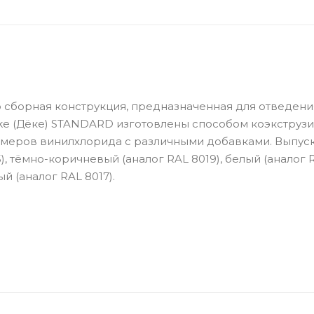
о сборная конструкция, предназначенная для отведени
e (Дёке) STANDARD изготовлены способом коэкструзии
имеров винилхлорида с различными добавками. Выпуск
), тёмно-коричневый (аналог RAL 8019), белый (аналог 
й (аналог RAL 8017).