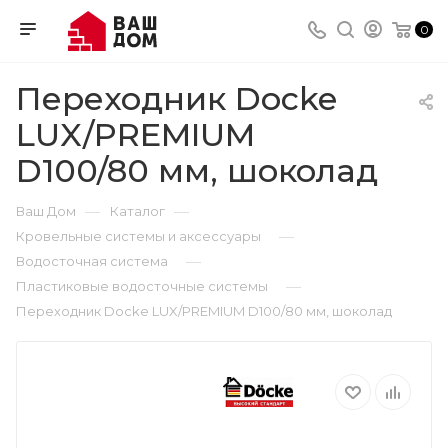
0
Переходник Docke
LUX/PREMIUM
D100/80 мм, шоколад
—
—
Ваш Дом
Каталог
—
Кровельные системы и аксессуары
—
Водосточная система
—
Пластиковые водосточные системы
Переходник Docke LUX/PREMIUM D100/80 мм, шоколад