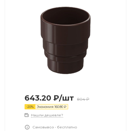
643.20
₽
/шт
804
₽
-
20
%
Экономия
160.80
₽
Нашли дешевле?
Самовывоз - бесплатно