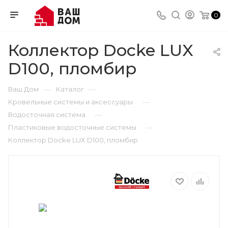
0
Коллектор Docke LUX
D100, пломбир
—
—
Ваш Дом
Каталог
—
Кровельные системы и аксессуары
—
Водосточная система
—
Пластиковые водосточные системы
Коллектор Docke LUX D100, пломбир