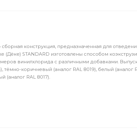
о сборная конструкция, предназначенная для отведени
e (Дёке) STANDARD изготовлены способом коэкструзии
имеров винилхлорида с различными добавками. Выпуск
), тёмно-коричневый (аналог RAL 8019), белый (аналог 
й (аналог RAL 8017).