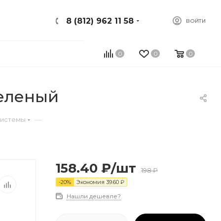
8 (812) 962 11 58
ВОЙТИ
0
0
0
зеленый
—
системы
158.40
₽
/шт
198
₽
-
20
%
Экономия
39.60
₽
Нашли дешевле?