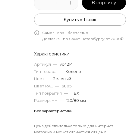
В корзину
Купить в 1 клик
Самовывоз - бесплатно
Доставка - по Санкт-Петербургу от 2000₽
Характеристики
Артикул
—
vd4214
Тип товара
—
Колено
Цвет
—
Зеленый
Цвет RAL
—
6005
Тип покрытия
—
ПВХ
Размер, мм
—
120/80 мм
Все характеристики
Цена действительна только для интернет-
магазина и может отличаться от цен в