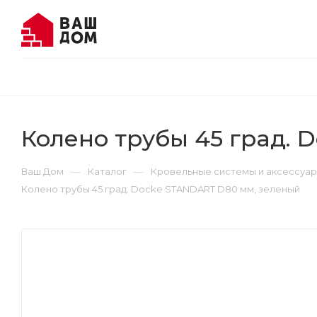
Колено трубы 45 град. 
—
—
Ваш Дом
Каталог
Кровельные системы и аксессуа
Колено трубы 45 град. Docke STANDART D80 мм, зеленый