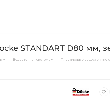
Docke STANDART D80 мм, 
—
—
ры
Водосточная система
Пластиковые водосточные 