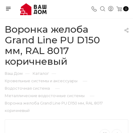
0
Воронка желоба
Grand Line PU D150
мм, RAL 8017
коричневый
—
—
Ваш Дом
Каталог
—
Кровельные системы и аксессуары
—
Водосточная система
—
Металлические водосточные системы
Воронка желоба Grand Line PU D150 мм, RAL 8017
коричневый