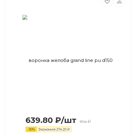
639.80
₽
/шт
914
₽
-
30
%
Экономия
274.20
₽