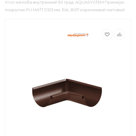
Угол желоба внутренний 90 град. AQUASYSTEM Премиум
покрытие PU MATT D125 мм, RAL 8017 коричневый матовый