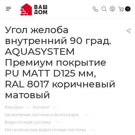
0
Угол желоба
внутренний 90 град.
AQUASYSTEM
Премиум покрытие
PU MATT D125 мм,
RAL 8017 коричневый
матовый
—
—
Ваш Дом
Каталог
—
Кровельные системы и аксессуары
—
Водосточная система
—
Металлические водосточные системы