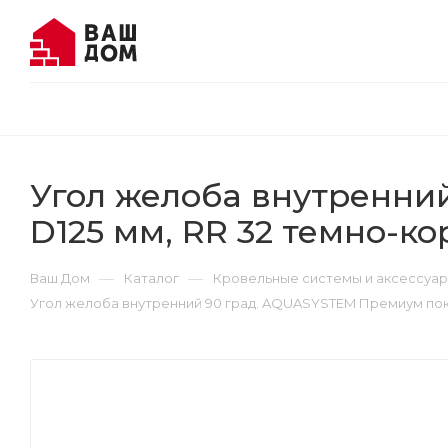
Угол желоба внутренни
D125 мм, RR 32 темно-к
—
—
Ваш Дом
Каталог
Кровельные системы и аксессуа
Угол желоба внутренний 90 град. AQUASYSTEM Премиум пок