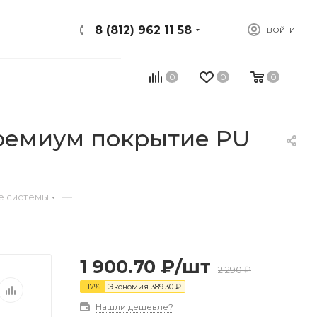
8 (812) 962 11 58
ВОЙТИ
0
0
0
ремиум покрытие PU
—
е системы
1 900.70
₽
/шт
2 290
₽
-
17
%
Экономия
389.30
₽
Нашли дешевле?