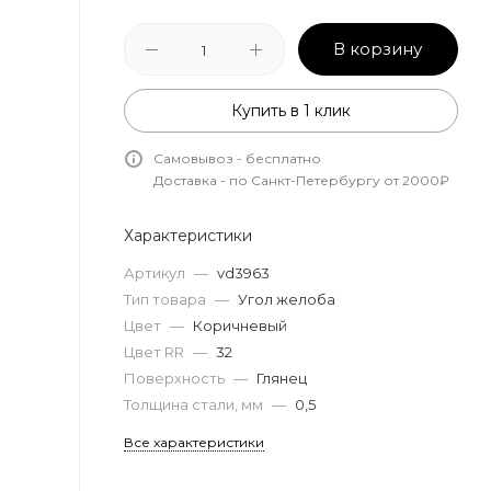
В корзину
Купить в 1 клик
Самовывоз - бесплатно
Доставка - по Санкт-Петербургу от 2000₽
Характеристики
Артикул
—
vd3963
Тип товара
—
Угол желоба
Цвет
—
Коричневый
Цвет RR
—
32
Поверхность
—
Глянец
Толщина стали, мм
—
0,5
Все характеристики