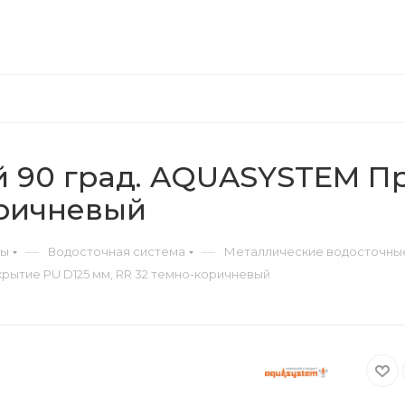
й 90 град. AQUASYSTEM П
оричневый
—
—
ры
Водосточная система
Металлические водосточны
рытие PU D125 мм, RR 32 темно-коричневый