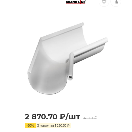
2 870.70
₽
/шт
4 101
₽
-
30
%
Экономия
1 230.30
₽