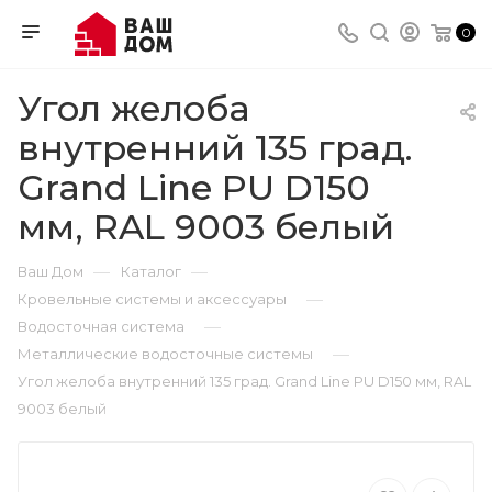
0
Угол желоба
внутренний 135 град.
Grand Line PU D150
мм, RAL 9003 белый
—
—
Ваш Дом
Каталог
—
Кровельные системы и аксессуары
—
Водосточная система
—
Металлические водосточные системы
Угол желоба внутренний 135 град. Grand Line PU D150 мм, RAL
9003 белый