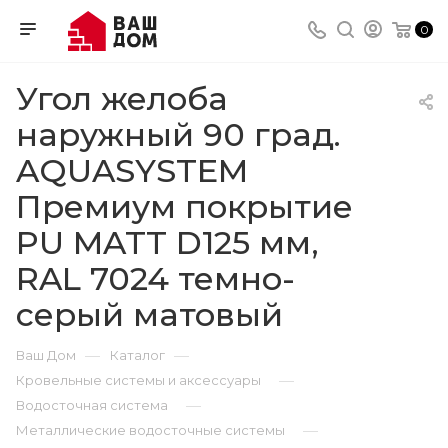
0
Угол желоба
наружный 90 град.
AQUASYSTEM
Премиум покрытие
PU MATT D125 мм,
RAL 7024 темно-
серый матовый
—
—
Ваш Дом
Каталог
—
Кровельные системы и аксессуары
—
Водосточная система
—
Металлические водосточные системы