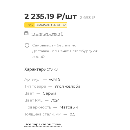
2 235.19
₽
/шт
2 693
₽
-
17
%
Экономия
457.81
₽
Нашли дешевле?
Самовывоз - бесплатно
Доставка - по Санкт-Петербургу от
2000₽
Характеристики
Артикул
—
vd4119
Тип товара
—
Угол желоба
Цвет
—
Серый
Цвет RAL
—
7024
Поверхность
—
Матовый
Толщина стали, мм
—
0,5
Все характеристики