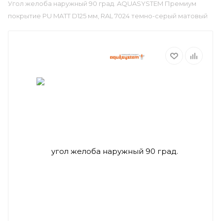
Угол желоба наружный 90 град. AQUASYSTEM Премиум
покрытие PU MATT D125 мм, RAL 7024 темно-серый матовый