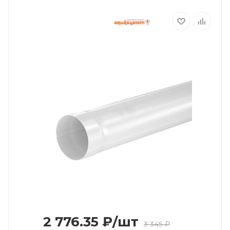
2 776.35
₽
/шт
3 345
₽