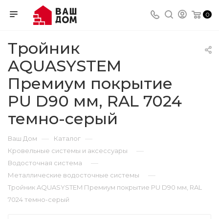
0
Тройник
AQUASYSTEM
Премиум покрытие
PU D90 мм, RAL 7024
темно-серый
—
—
Ваш Дом
Каталог
—
Кровельные системы и аксессуары
—
Водосточная система
—
Металлические водосточные системы
Тройник AQUASYSTEM Премиум покрытие PU D90 мм, RAL
7024 темно-серый