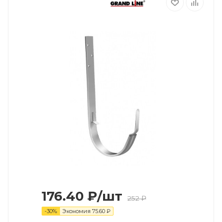
176.40
₽
/шт
252
₽
-
30
%
Экономия
75.60
₽