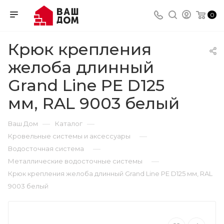
0
Крюк крепления
желоба длинный
Grand Line PE D125
мм, RAL 9003 белый
—
—
Ваш Дом
Каталог
—
Кровельные системы и аксессуары
—
Водосточная система
—
Металлические водосточные системы
Крюк крепления желоба длинный Grand Line PE D125 мм, RAL
9003 белый