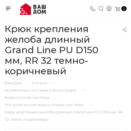
0
Крюк крепления
желоба длинный
Grand Line PU D150
мм, RR 32 темно-
коричневый
—
—
Ваш Дом
Каталог
—
Кровельные системы и аксессуары
—
Водосточная система
—
Металлические водосточные системы
Крюк крепления желоба длинный Grand Line PU D150 мм, RR
32 темно-коричневый