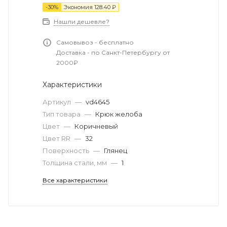
-
30
%
Экономия
128.40
₽
Нашли дешевле?
Самовывоз - бесплатно
Доставка - по Санкт-Петербургу от
2000₽
Характеристики
Артикул
—
vd4645
Тип товара
—
Крюк желоба
Цвет
—
Коричневый
Цвет RR
—
32
Поверхность
—
Глянец
Толщина стали, мм
—
1
Все характеристики