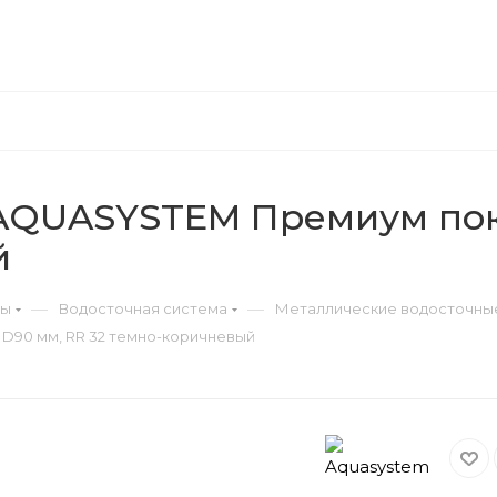
 AQUASYSTEM Премиум пок
й
—
—
ры
Водосточная система
Металлические водосточны
D90 мм, RR 32 темно-коричневый