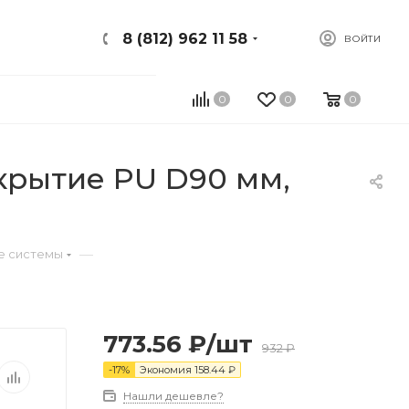
8 (812) 962 11 58
ВОЙТИ
0
0
0
рытие PU D90 мм,
—
е системы
773.56
₽
/шт
932
₽
-
17
%
Экономия
158.44
₽
Нашли дешевле?