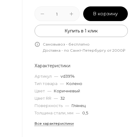
В корзину
Купить в 1 клик
Самовывоз - бесплатно
Доставка - по Санкт-Петербургу от 2000₽
Характеристики
Артикул
—
vd3974
Тип товара
—
Колено
Цвет
—
Коричневый
Цвет RR
—
32
Поверхность
—
Глянец
Толщина стали, мм
—
0,5
Все характеристики