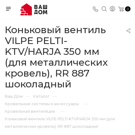
0
Коньковый вентиль
VILPE PELTI-
KTV/HARJA 350 мм
(для металлических
кровель), RR 887
шоколадный
—
—
Ваш Дом
Каталог
—
Кровельные системы и аксессуары
—
Кровельная вентиляция
Коньковый вентиль VILPE PELTI-KTV/HARJA 350 мм (для
металлических кровель), RR 887 шоколадный