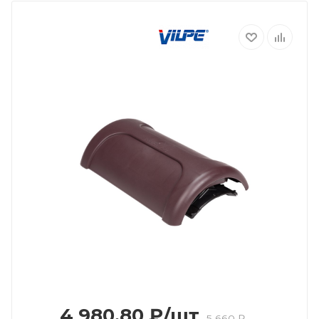
4 980.80
₽
/шт
5 660
₽