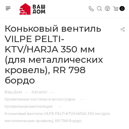
0
Коньковый вентиль
VILPE PELTI-
KTV/HARJA 350 мм
(для металлических
кровель), RR 798
бордо
—
—
Ваш Дом
Каталог
—
Кровельные системы и аксессуары
—
Кровельная вентиляция
Коньковый вентиль VILPE PELTI-KTV/HARJA 350 мм (для
металлических кровель), RR 798 бордо