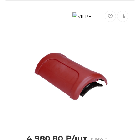
4 980.80
₽
/шт
5 660
₽