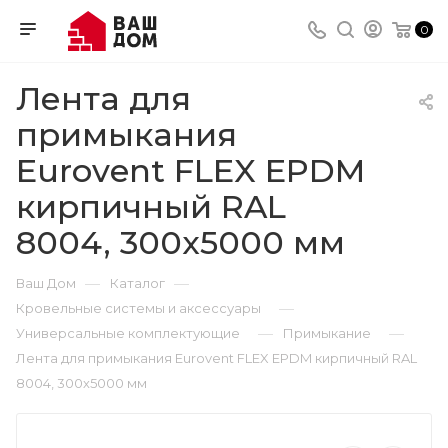
0
Лента для
примыкания
Eurovent FLEX EPDM
кирпичный RAL
8004, 300х5000 мм
—
—
Ваш Дом
Каталог
—
Кровельные системы и аксессуары
—
—
Универсальные комплектующие
Примыкание
Лента для примыкания Eurovent FLEX EPDM кирпичный RAL
8004, 300х5000 мм