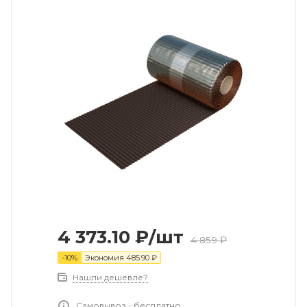
4 373.10
₽
/шт
4 859
₽
-
10
%
Экономия
485.90
₽
Нашли дешевле?
Самовывоз - бесплатно