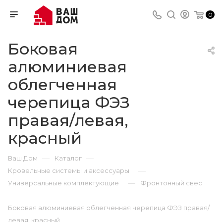
0
Боковая
алюминиевая
облегченная
черепица ФЭЗ
правая/левая,
красный
—
—
Ваш Дом
Каталог
—
Кровельные системы и аксессуары
—
Универсальные комплектующие
Фронтонный свес
—
Боковая алюминиевая облегченная черепица ФЭЗ правая/
левая, красный