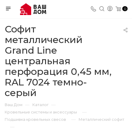
0
Софит
металлический
Grand Line
центральная
перфорация 0,45 мм,
RAL 7024 темно-
серый
—
—
Ваш Дом
Каталог
—
Кровельные системы и аксессуары
—
Подшивка кровельных свесов
Металлический софит
—