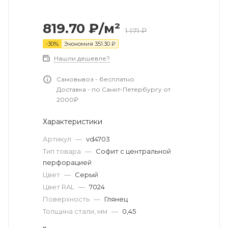
819.70
₽
/м²
1 171
₽
-
30
%
Экономия
351.30
₽
Нашли дешевле?
Самовывоз - бесплатно
Доставка - по Санкт-Петербургу от
2000₽
Характеристики
Артикул
—
vd4703
Тип товара
—
Софит с центральной
перфорацией
Цвет
—
Серый
Цвет RAL
—
7024
Поверхность
—
Глянец
Толщина стали, мм
—
0,45