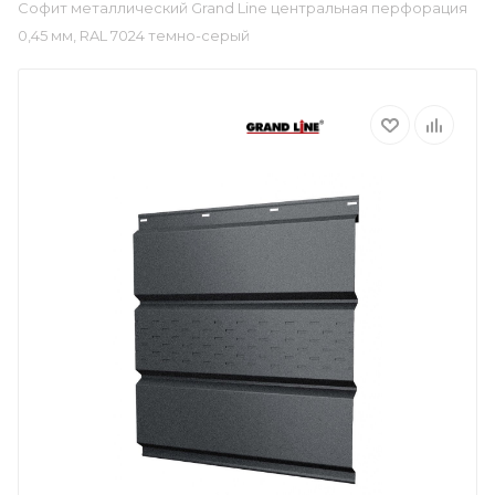
Софит металлический Grand Line центральная перфорация
0,45 мм, RAL 7024 темно-серый