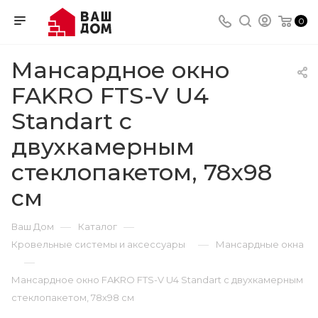
0
Мансардное окно
FAKRO FTS-V U4
Standart с
двухкамерным
стеклопакетом, 78х98
см
—
—
Ваш Дом
Каталог
—
Кровельные системы и аксессуары
Мансардные окна
—
Мансардное окно FAKRO FTS-V U4 Standart с двухкамерным
стеклопакетом, 78х98 см