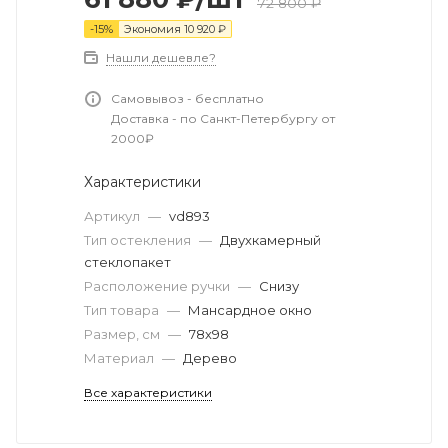
72 800
₽
-
15
%
Экономия
10 920
₽
Нашли дешевле?
Самовывоз - бесплатно
Доставка - по Санкт-Петербургу от
2000₽
Характеристики
Артикул
—
vd893
Тип остекления
—
Двухкамерный
стеклопакет
Расположение ручки
—
Снизу
Тип товара
—
Мансардное окно
Размер, см
—
78х98
Материал
—
Дерево
Все характеристики