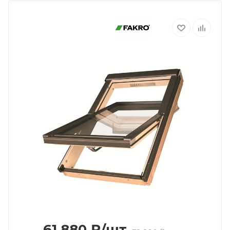
61 880
₽
/шт