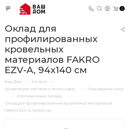
0
Оклад для
профилированных
кровельных
материалов FAKRO
EZV-A, 94х140 см
—
—
Ваш Дом
Каталог
—
Кровельные системы и аксессуары
Мансардные окна
—
—
Изоляционные оклады
Оклад для профилированных кровельных материалов
FAKRO EZV-A, 94х140 см