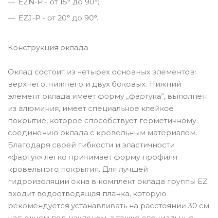
EZN-P - от 15° до 90°;
EZJ-P - от 20° до 90°.
Конструкция оклада
Оклад состоит из четырех основных элементов:
верхнего, нижнего и двух боковых. Нижний
элемент оклада имеет форму „фартука”, выполнен
из алюминия, имеет специальное клейкое
покрытие, которое способствует герметичному
соединению оклада с кровельным материалом.
Благодаря своей гибкости и эластичности
«фартук» легко принимает форму профиля
кровельного покрытия. Для лучшей
гидроизоляции окна в комплект оклада группы EZ
входит водоотводящая планка, которую
рекомендуется устанавливать на расстоянии 30 см
над окном под наклоном, а также специальные