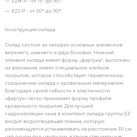
EZN-P - от 15° до 90°;
EZJ-P - от 20° до 90°.
Конструкция оклада
Оклад состоит из четырех основных элементов:
верхнего, нижнего и двух боковых. Нижний
элемент оклада имеет форму „фартука”, выполнен
из алюминия, имеет специальное клейкое
покрытие, которое способствует герметичному
соединению оклада с кровельным материалом.
Благодаря своей гибкости и эластичности
«фартук» легко принимает форму профиля
кровельного покрытия. Для лучшей
гидроизоляции окна в комплект оклада группы EZ
входит водоотводящая планка, которую
рекомендуется устанавливать на расстоянии 30 см
над окном под наклоном, а также специальные