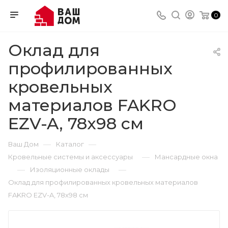
0
Оклад для
профилированных
кровельных
материалов FAKRO
EZV-A, 78х98 см
—
—
Ваш Дом
Каталог
—
Кровельные системы и аксессуары
Мансардные окна
—
—
Изоляционные оклады
Оклад для профилированных кровельных материалов
FAKRO EZV-A, 78х98 см