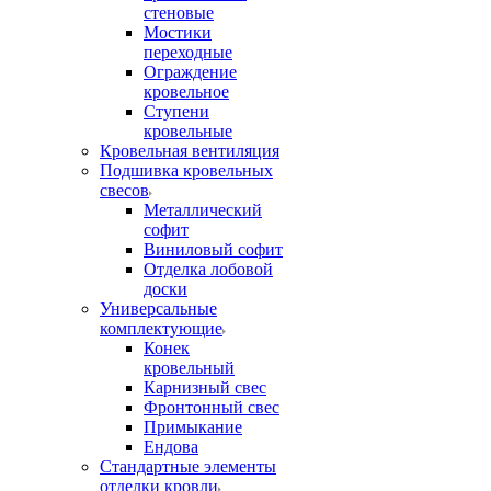
стеновые
Мостики
переходные
Ограждение
кровельное
Ступени
кровельные
Кровельная вентиляция
Подшивка кровельных
свесов
Металлический
софит
Виниловый софит
Отделка лобовой
доски
Универсальные
комплектующие
Конек
кровельный
Карнизный свес
Фронтонный свес
Примыкание
Ендова
Стандартные элементы
отделки кровли