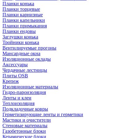
Планки конька
Планки торцевые
Планки карнизные
Планки капельники
Планки примыкания
Планки ендовы
Заглушки конька
Тройники конька
Вентилируемые прогоны
Мансардные окна
Изоляционные оклады
Аксессуары
Чердачные лестницы
Плиты OSB
Крепеж
Изоляционные материалы
Гидро-пароизоляция
Ленты и клеи
Теплоизоляция
Подкладочные ковры
Герметизирующие ленты и герметики
Мастики и очистители
Стеновые материалы
Газобетонные блоки
Керамические блоки