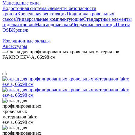
Мансардные окна
Водосточная система
Элементы безопасности
кровли
Кровельная вентиляция
Подшивка кровельных
свесов
Универсальные комплектующие
Стандартные элементы
отделки кровли
Мансардные окна
Чердачные лестницы
Плиты
OSB
Крепеж
—
Изоляционные оклады
Аксессуары
—
Оклад для профилированных кровельных материалов
FAKRO EZV-A, 66х98 см