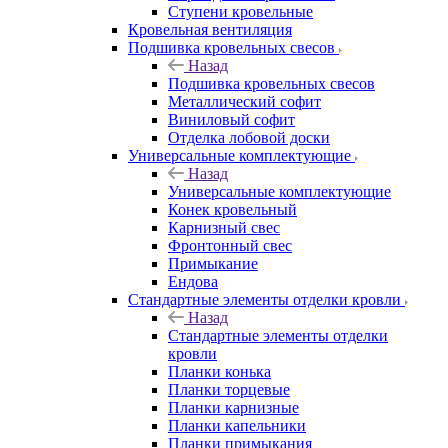
Ступени кровельные
Кровельная вентиляция
Подшивка кровельных свесов
Назад
Подшивка кровельных свесов
Металлический софит
Виниловый софит
Отделка лобовой доски
Универсальные комплектующие
Назад
Универсальные комплектующие
Конек кровельный
Карнизный свес
Фронтонный свес
Примыкание
Ендова
Стандартные элементы отделки кровли
Назад
Стандартные элементы отделки
кровли
Планки конька
Планки торцевые
Планки карнизные
Планки капельники
Планки примыкания