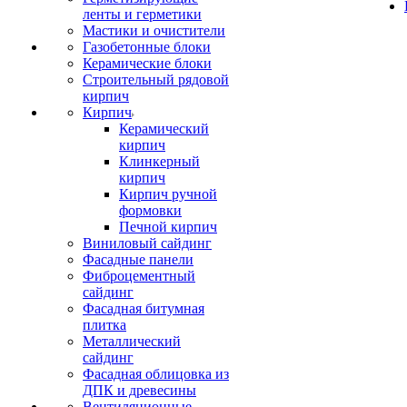
ленты и герметики
Мастики и очистители
Газобетонные блоки
Керамические блоки
Строительный рядовой
кирпич
Кирпич
Керамический
кирпич
Клинкерный
кирпич
Кирпич ручной
формовки
Печной кирпич
Виниловый сайдинг
Фасадные панели
Фиброцементный
сайдинг
Фасадная битумная
плитка
Металлический
сайдинг
Фасадная облицовка из
ДПК и древесины
Вентиляционные