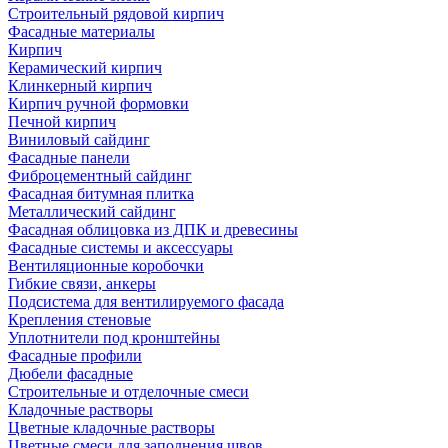
Строительный рядовой кирпич
Фасадные материалы
Кирпич
Керамический кирпич
Клинкерный кирпич
Кирпич ручной формовки
Печной кирпич
Виниловый сайдинг
Фасадные панели
Фиброцементный сайдинг
Фасадная битумная плитка
Металлический сайдинг
Фасадная облицовка из ДПК и древесины
Фасадные системы и аксессуары
Вентиляционные коробочки
Гибкие связи, анкеры
Подсистема для вентилируемого фасада
Крепления стеновые
Уплотнители под кронштейны
Фасадные профили
Дюбели фасадные
Строительные и отделочные смеси
Кладочные растворы
Цветные кладочные растворы
Цветные смеси для заполнения швов