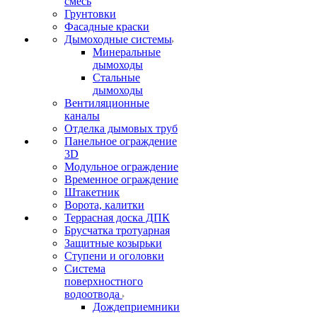
смесь
Грунтовки
Фасадные краски
Дымоходные системы
Минеральные
дымоходы
Стальные
дымоходы
Вентиляционные
каналы
Отделка дымовых труб
Панельное ограждение
3D
Модульное ограждение
Временное ограждение
Штакетник
Ворота, калитки
Террасная доска ДПК
Брусчатка тротуарная
Защитные козырьки
Ступени и оголовки
Система
поверхностного
водоотвода
Дождеприемники