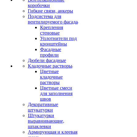
коробочки
Гибкие связи, анкеры
Подсистема для
вентилируемого фасада
Крепления
стеновые
Уплотнители под
кронштейны
Фасадные
профили
Дюбели фасадные
Кладочные растворы
Цветные
кладочные
растворы
Цветные смеси
для заполнения
швов
Декоративные
штукатурки
Штукатурки
выравнивающие,
шпаклевки
Армирующая и клеевая