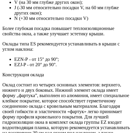
V (на 30 мм глубже других окон);
J (-30 мм относительно посадки V, на 60 мм глубже
других окон);
N (+30 мм относительно посадки V)
Более глубокая посадка повышает теплоизоляционные
свойства окна, а также улучшает эстетику крыши.
Оклады типа ES рекомендуется устанавливать в крыши с
углом наклона:
EZN-P - от 15° до 90°;
EZJ-P - от 20° до 90°.
Конструкция оклада
Оклад состоит из четырех основных элементов: верхнего,
нижнего и двух боковых. Нижний элемент оклада имеет
форму „фартука”, выполнен из алюминия, имеет специальное
клейкое покрытие, которое способствует герметичному
соединению оклада с кровельным материалом. Благодаря
своей гибкости и эластичности «фартук» легко принимает
форму профиля кровельного покрытия. Для лучшей
гидроизоляции окна в комплект оклада группы EZ входит
водоотводящая планка, которую рекомендуется устанавливать
на расстоянии 30 см над окном под наклоном, а также