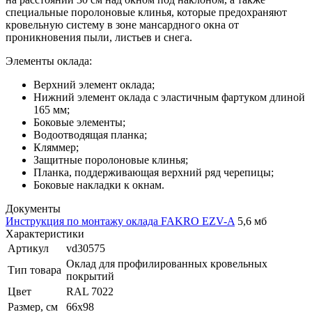
специальные поролоновые клинья, которые предохраняют
кровельную систему в зоне мансардного окна от
проникновения пыли, листьев и снега.
Элементы оклада:
Верхний элемент оклада;
Нижний элемент оклада с эластичным фартуком длиной
165 мм;
Боковые элементы;
Водоотводящая планка;
Кляммер;
Защитные поролоновые клинья;
Планка, поддерживающая верхний ряд черепицы;
Боковые накладки к окнам.
Документы
Инструкция по монтажу оклада FAKRO EZV-A
5,6 мб
Характеристики
Артикул
vd30575
Оклад для профилированных кровельных
Тип товара
покрытий
Цвет
RAL 7022
Размер, см
66х98