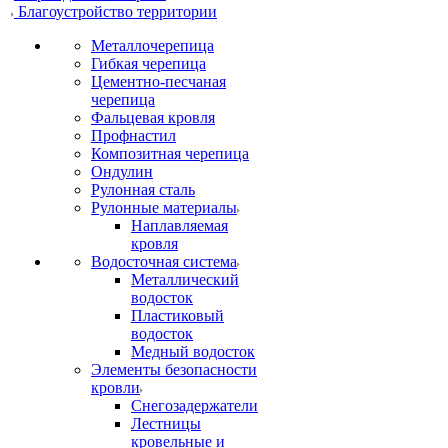
Благоустройство территории
Металлочерепица
Гибкая черепица
Цементно-песчаная
черепица
Фальцевая кровля
Профнастил
Композитная черепица
Ондулин
Рулонная сталь
Рулонные материалы
Наплавляемая
кровля
Водосточная система
Металлический
водосток
Пластиковый
водосток
Медный водосток
Элементы безопасности
кровли
Снегозадержатели
Лестницы
кровельные и