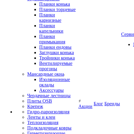
Планки конька
Планки торцевые
Планки
карнизные
Планки
капельники
Серв
Планки
примыкания
Планки ендовы
Заглушки конька
Тройники конька
Вентилируемые
прогоны
Мансардные окна
Изоляционные
оклады
Аксессуары
Чердачные лестницы
Плиты OSB
Блог
Бренды
Крепеж
Акции
Гидро-пароизоляция
Ленты и клеи
Теплоизоляция
Подкладочные ковры
Герметизирующие