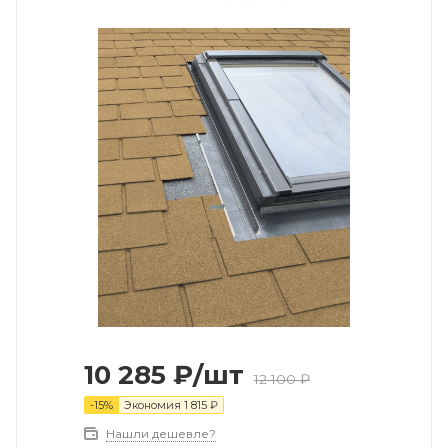
10 285
₽
/шт
12 100
₽
-
15
%
Экономия
1 815
₽
Нашли дешевле?