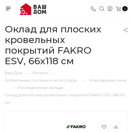
0
Оклад для плоских
кровельных
покрытий FAKRO
ESV, 66х118 см
—
—
Ваш Дом
Каталог
—
Кровельные системы и аксессуары
Мансардные окна
—
—
Изоляционные оклады
Оклад для плоских кровельных покрытий FAKRO ESV, 66х118
см