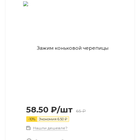
58.50
₽
/шт
65
₽
-
10
%
Экономия
6.50
₽
Нашли дешевле?