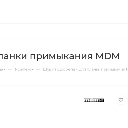
планки примыкания MDM
—
—
ры
Крепеж
Шуруп с дюбелем для планки примыкания