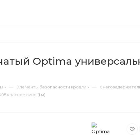
чатый Optima универсаль
—
—
ры
Элементы безопасности кровли
Снегозадержател
5 красное вино (1 м)