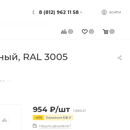
8 (812) 962 11 58
ВОЙТИ
0
0
0
ный, RAL 3005
—
и
954
₽
/шт
1 590
₽
-
40
%
Экономия
636
₽
Нашли дешевле?