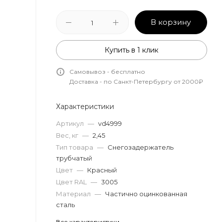
В корзину
Купить в 1 клик
Самовывоз - бесплатно
Доставка - по Санкт-Петербургу от 2000₽
Характеристики
Артикул
—
vd4999
Вес, кг
—
2,45
Тип товара
—
Снегозадержатель
трубчатый
Цвет
—
Красный
Цвет RAL
—
3005
Материал
—
Частично оцинкованная
сталь
Все характеристики