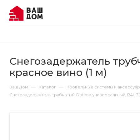
Снегозадержатель труб
красное вино (1 м)
—
—
Ваш Дом
Каталог
Кровельные системы и аксессуа
Снегозадержатель трубчатый Optima универсальный, RAL 300