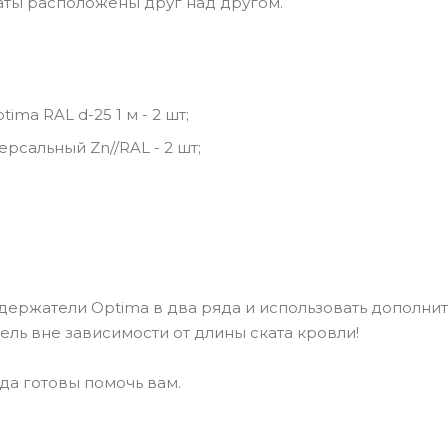
аты расположены друг над другом.
ma RAL d-25 1 м - 2 шт;
сальный Zn//RAL - 2 шт;
держатели Optima в два ряда и использовать дополни
ль вне зависимости от длины ската кровли!
да готовы помочь вам.