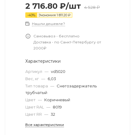
2 716.80
₽
/шт
4 528
₽
-
40
%
Экономия
1 811.20
₽
Нашли дешевле?
Самовывоз - бесплатно
Доставка - по Санкт-Петербургу от
2000₽
Характеристики
Артикул
—
vd5020
Вес, кг
—
6,03
Тип товара
—
Снегозадержатель
трубчатый
Цвет
—
Коричневый
Цвет RAL
—
8019
Цвет RR
—
32
Все характеристики