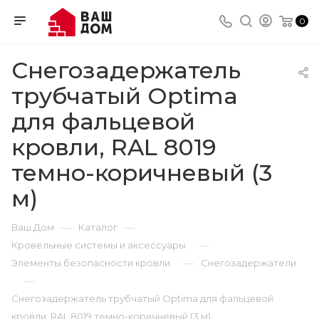
0
Снегозадержатель
трубчатый Optima
для фальцевой
кровли, RAL 8019
темно-коричневый (3
м)
—
—
Ваш Дом
Каталог
—
Кровельные системы и аксессуары
—
Элементы безопасности кровли
Снегозадержатели
—
Снегозадержатель трубчатый Optima для фальцевой
кровли, RAL 8019 темно-коричневый (3 м)