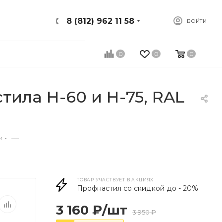
8 (812) 962 11 58
ВОЙТИ
0
0
0
ила Н-60 и Н-75, RAL
—
и
ТОВАР УЧАСТВУЕТ В АКЦИЯХ
Профнастил со скидкой до - 20%
3 160
₽
/шт
3 950
₽