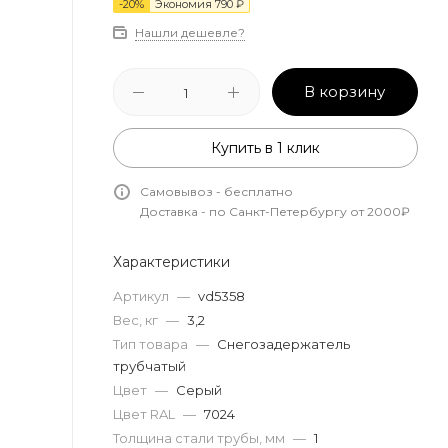
-
20
%
Экономия
790
₽
Нашли дешевле?
В корзину
Купить в 1 клик
Самовывоз - бесплатно
Доставка - по Санкт-Петербургу от 2000₽
Характеристики
Артикул
—
vd5358
Вес, кг
—
3,2
Тип товара
—
Снегозадержатель
трубчатый
Цвет
—
Серый
Цвет RAL
—
7024
Толщина стали трубы, мм
—
1