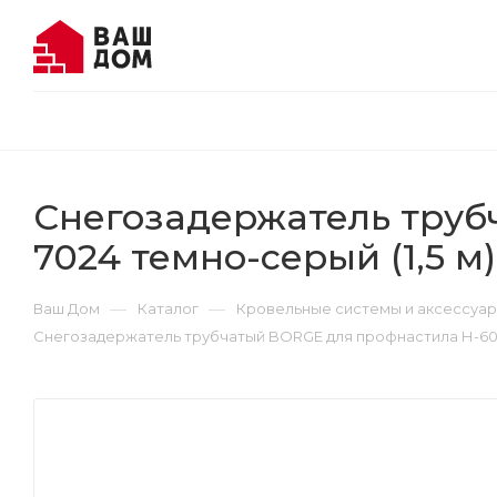
Снегозадержатель труб
7024 темно-серый (1,5 м)
—
—
Ваш Дом
Каталог
Кровельные системы и аксессуа
Снегозадержатель трубчатый BORGE для профнастила Н-60 и 