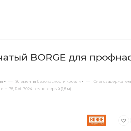
чатый BORGE для профнаст
—
—
ры
Элементы безопасности кровли
Снегозадержател
Н-75, RAL 7024 темно-серый (1,5 м)