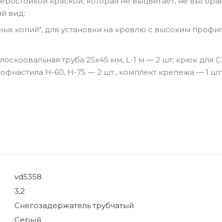
остойкой краской, которая не выцветает, не выгорае
й вид;
х копий", для установки на кровлю с высоким профи
оскоовальная труба 25х45 мм, L-1 м — 2 шт; крюк для С
офнастила H-60, H-75 — 2 шт., комплект крепежа — 1 шт
vd5358
3,2
Снегозадержатель трубчатый
Серый