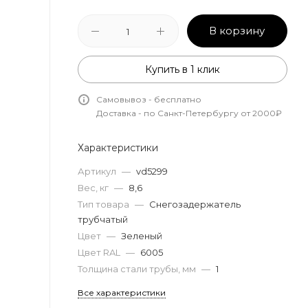
В корзину
Купить в 1 клик
Самовывоз - бесплатно
Доставка - по Санкт-Петербургу от 2000₽
Характеристики
Артикул
—
vd5299
Вес, кг
—
8,6
Тип товара
—
Снегозадержатель
трубчатый
Цвет
—
Зеленый
Цвет RAL
—
6005
Толщина стали трубы, мм
—
1
Все характеристики