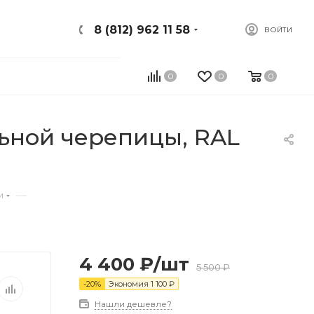
8 (812) 962 11 58
ВОЙТИ
0
0
0
ьной черепицы, RAL
—
и
4 400
₽
/шт
5 500
₽
-
20
%
Экономия
1 100
₽
Нашли дешевле?