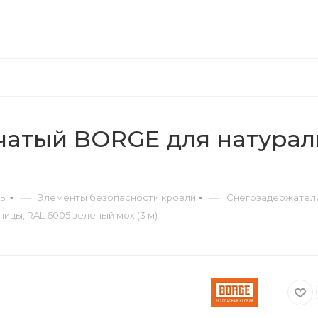
чатый BORGE для натурал
—
—
ры
Элементы безопасности кровли
Снегозадержател
цы, RAL 6005 зеленый мох (3 м)