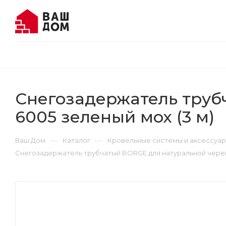
Снегозадержатель труб
6005 зеленый мох (3 м)
—
—
Ваш Дом
Каталог
Кровельные системы и аксессуа
Снегозадержатель трубчатый BORGE для натуральной черепи