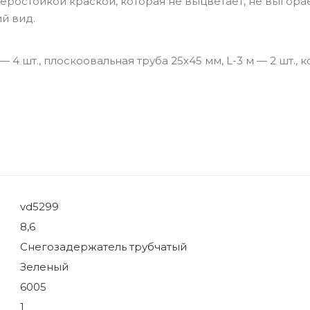
остойкой краской, которая не выцветает, не выгорае
й вид.
 шт., плоскоовальная труба 25х45 мм, L-3 м — 2 шт., 
vd5299
8,6
Снегозадержатель трубчатый
Зеленый
6005
1