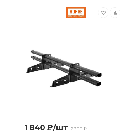
1 840
₽
/шт
2 300
₽