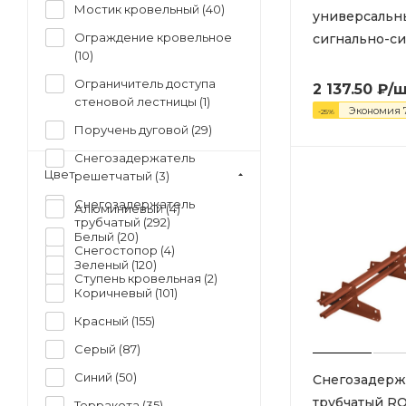
Мостик кровельный (
40
)
универсальны
Ограждение кровельное
сигнально-си
(
10
)
Ограничитель доступа
2 137.50
₽
/
стеновой лестницы (
1
)
Экономия
-
25
%
Поручень дуговой (
29
)
Снегозадержатель
Цвет
решетчатый (
3
)
Снегозадержатель
Алюминиевый (
4
)
трубчатый (
292
)
Белый (
20
)
Снегостопор (
4
)
Зеленый (
120
)
Ступень кровельная (
2
)
Коричневый (
101
)
Красный (
155
)
Серый (
87
)
Синий (
50
)
Снегозадерж
трубчатый R
Терракота (
35
)