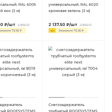
сальный, RAL 6005
универсальный, RAL 6020
й мох (3 м)
хромовая зелень (3 м)
50
₽
/шт
2 137.50
₽
/шт
2 850
₽
2 850
₽
кономия
712.50
₽
Экономия
712.50
₽
-
25
%
адержатель
Снегозадержатель
атый ROOFSYSTEMS
трубчатый ROOFSYSTEMS