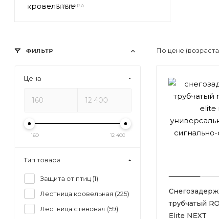
2 ТОВАРА
По цене (возраст
ФИЛЬТР
Цена
160
12 400
Тип товара
Защита от птиц (
1
)
Снегозадерж
Лестница кровельная (
225
)
трубчатый R
Лестница стеновая (
59
)
Elite NEXT