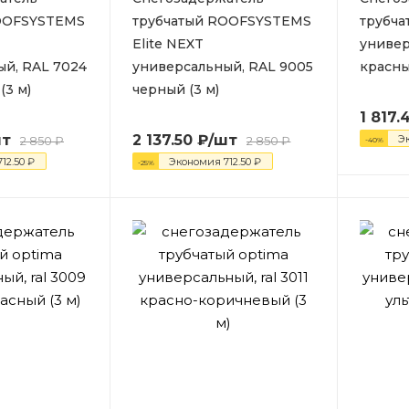
OOFSYSTEMS
трубчатый ROOFSYSTEMS
трубча
Elite NEXT
универ
ый, RAL 7024
универсальный, RAL 9005
красны
(3 м)
черный (3 м)
1 817.
шт
2 137.50
₽
/шт
Э
2 850
₽
2 850
₽
-
40
%
712.50
₽
Экономия
712.50
₽
-
25
%