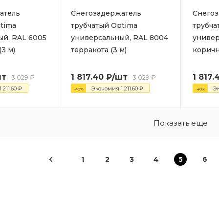
атель
Снегозадержатель
Снегоз
tima
трубчатый Optima
трубча
ый, RAL 6005
универсальный, RAL 8004
универ
3 м)
терракота (3 м)
коричн
шт
1 817.40
₽
/шт
1 817.
3 029
₽
3 029
₽
1 211.60
₽
Экономия
1 211.60
₽
Э
-
40
%
-
40
%
Показать еще
1
2
3
4
5
6