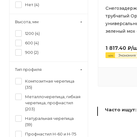
Нет (
4
)
Снегозадерж
трубчатый Op
Высота, мм
универсальн
зеленый мох (
1200 (
4
)
600 (
4
)
1 817.40
₽
/
900 (
2
)
Экономия
-
40
%
Тип профиля
Композитная черепица
(
35
)
Металлочерепица, гибкая
черепица, профнастил
(
203
)
Часто ищут:
Натуральная черепица
(
59
)
Профнастил Н-60 и Н-75