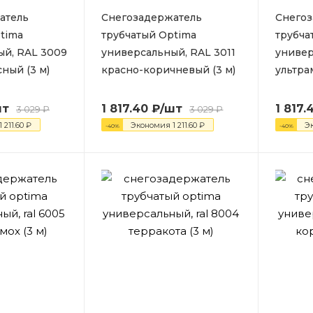
атель
Снегозадержатель
Снегоз
tima
трубчатый Optima
трубча
ый, RAL 3009
универсальный, RAL 3011
универ
ный (3 м)
красно-коричневый (3 м)
ультра
шт
1 817.40
₽
/шт
1 817.
3 029
₽
3 029
₽
1 211.60
₽
Экономия
1 211.60
₽
Э
-
40
%
-
40
%