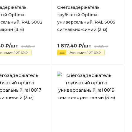
адержатель
Снегозадержатель
тый Optima
трубчатый Optima
сальный, RAL 5002
универсальный, RAL 5005
марин (3 м)
сигнально-синий (3 м)
40
₽
/шт
1 817.40
₽
/шт
3 029
₽
3 029
₽
кономия
1 211.60
₽
Экономия
1 211.60
₽
-
40
%