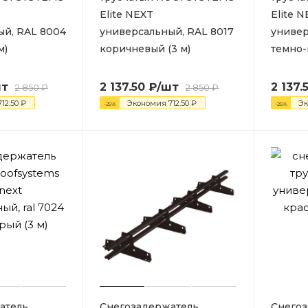
Elite NEXT
Elite 
ый, RAL 8004
универсальный, RAL 8017
универ
м)
коричневый (3 м)
темно-
шт
2 137.50
₽
/шт
2 137.
2 850
₽
2 850
₽
712.50
₽
Экономия
712.50
₽
Э
-
25
%
-
25
%
атель
Снегозадержатель
Снегоз