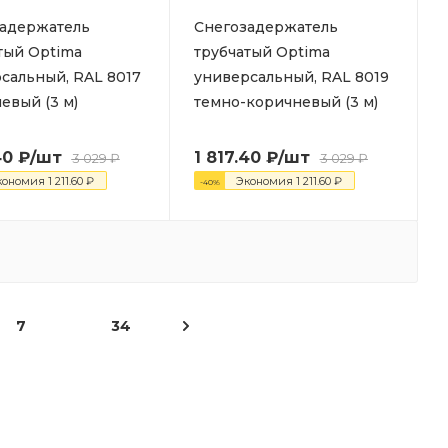
адержатель
Снегозадержатель
тый Optima
трубчатый Optima
сальный, RAL 8017
универсальный, RAL 8019
евый (3 м)
темно-коричневый (3 м)
40
₽
/шт
1 817.40
₽
/шт
3 029
₽
3 029
₽
кономия
1 211.60
₽
Экономия
1 211.60
₽
-
40
%
7
34