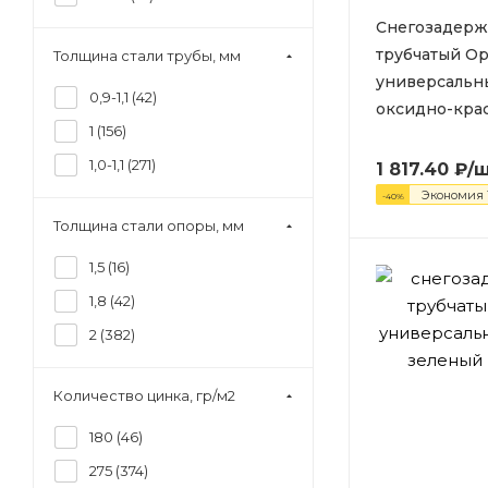
Снегозадерж
трубчатый Op
Толщина стали трубы, мм
универсальн
0,9-1,1 (
42
)
оксидно-крас
1 (
156
)
1,0-1,1 (
271
)
1 817.40
₽
/
Экономия
-
40
%
Толщина стали опоры, мм
1,5 (
16
)
1,8 (
42
)
2 (
382
)
Количество цинка, гр/м2
180 (
46
)
275 (
374
)