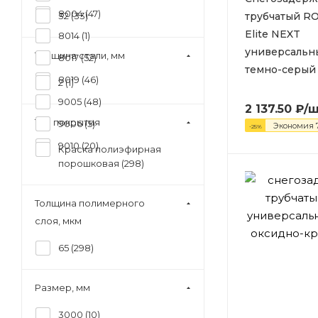
8004 (
47
)
трубчатый R
32 (
33
)
Elite NEXT
8014 (
1
)
универсальн
Толщина стали, мм
8017 (
52
)
темно-серый 
8019 (
46
)
2 (
1
)
9005 (
48
)
2 137.50
₽
/
Тип покрытия
9006 (
5
)
Экономия
-
25
%
9010 (
20
)
Краска полиэфирная
порошковая (
298
)
Толщина полимерного
слоя, мкм
65 (
298
)
Размер, мм
3000 (
10
)