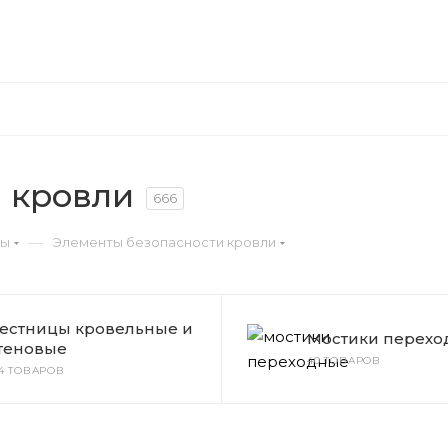
 кровли
666
—
ры
Элементы безопасности кровли
естницы кровельные и
Мостики перехо
теновые
40 ТОВАРОВ
14 ТОВАРОВ