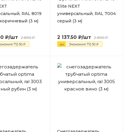
NEXT
Elite NEXT
сальный, RAL 8019
универсальный, RAL 7004
коричневый (3 м)
серый (3 м)
50
₽
/шт
2 137.50
₽
/шт
2 850
₽
2 850
₽
кономия
712.50
₽
Экономия
712.50
₽
-
25
%
адержатель
Снегозадержатель