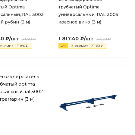
тый Optima
трубчатый Optima
сальный, RAL 3003
универсальный, RAL 3005
й рубин (3 м)
красное вино (3 м)
40
₽
/шт
1 817.40
₽
/шт
3 029
₽
3 029
₽
кономия
1 211.60
₽
Экономия
1 211.60
₽
-
40
%