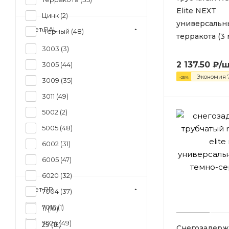
Elite NEXT
Цинк (
2
)
универсальн
Цвет RAL
Черный (
48
)
терракота (3 
3003 (
3
)
2 137.50
₽
/
3005 (
44
)
Экономия
-
25
%
3009 (
35
)
3011 (
49
)
5002 (
2
)
5005 (
48
)
6002 (
31
)
6005 (
47
)
6020 (
32
)
Цвет RR
7004 (
37
)
7016 (
1
)
11 (
10
)
7024 (
49
)
29 (
12
)
Снегозадерж