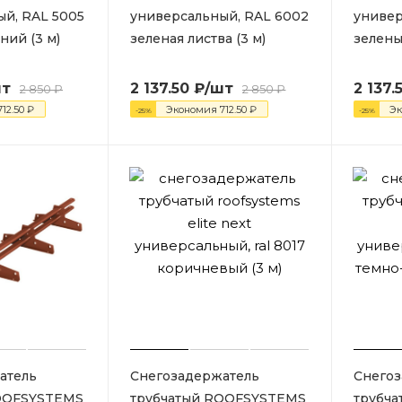
й, RAL 5005
универсальный, RAL 6002
универ
ний (3 м)
зеленая листва (3 м)
зелены
шт
2 137.50
₽
/шт
2 137.
2 850
₽
2 850
₽
712.50
₽
Экономия
712.50
₽
Э
-
25
%
-
25
%
атель
Снегозадержатель
Снегоз
OOFSYSTEMS
трубчатый ROOFSYSTEMS
трубч