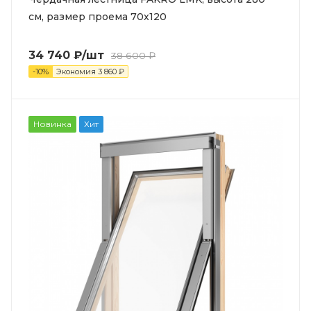
см, размер проема 70x120
34 740
₽
/шт
38 600
₽
-
10
%
Экономия
3 860
₽
Новинка
Хит