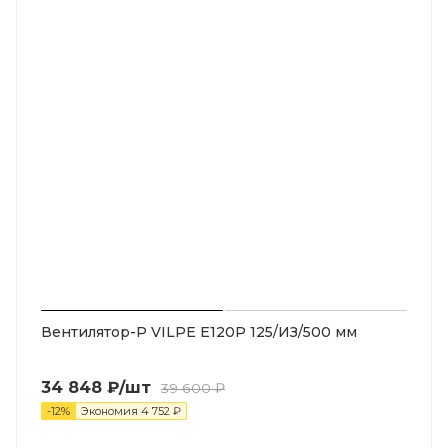
Вентилятор-P VILPE Е120P 125/ИЗ/500 мм
34 848
₽
/шт
39 600
₽
-
12
%
Экономия
4 752
₽