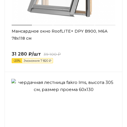
Мансардное окно RoofLITE+ DPY B900, M6A
78х118 см
31 280
₽
/шт
39 100
₽
-
20
%
Экономия
7 820
₽