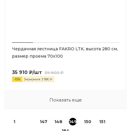
Чердачная лестница FAKRO LTK, высота 280 см,
размер проема 70x100
35 910
₽
/шт
39 900
₽
-
10
%
Экономия
3 990
₽
Показать еще
1
147
148
149
150
151
164