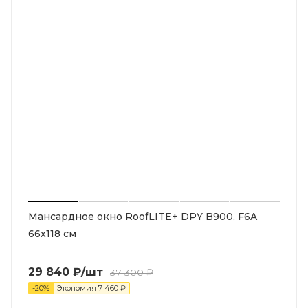
Мансардное окно RoofLITE+ DPY B900, F6A
66х118 см
29 840
₽
/шт
37 300
₽
-
20
%
Экономия
7 460
₽