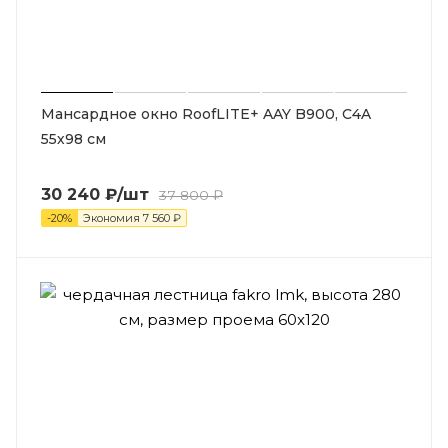
Мансардное окно RoofLITE+ AAY B900, C4A
55х98 см
30 240
₽
/шт
37 800
₽
-
20
%
Экономия
7 560
₽