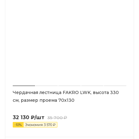
Чердачная лестница FAKRO LWK, высота 330
см, размер проема 70x130
32 130
₽
/шт
35 700
₽
-
10
%
Экономия
3 570
₽