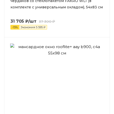
чердаков со стеклопакетом FAKRO WLI (в
комплекте с универсальным окладом), 54х83 см
31 705
₽
/шт
37 300
₽
-
15
%
Экономия
5 595
₽