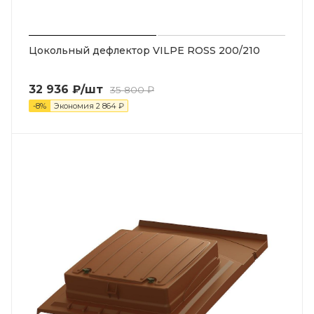
Цокольный дефлектор VILPE ROSS 200/210
32 936
₽
/шт
35 800
₽
-
8
%
Экономия
2 864
₽