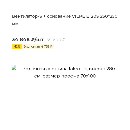
Вентилятор-S + основание VILPE E120S 250*250
мм
34 848
₽
/шт
39 600
₽
-
12
%
Экономия
4 752
₽