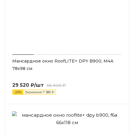
Мансардное окно RoofLITE+ DPY B900, M4A
78х98 см
29 520
₽
/шт
36 900
₽
-
20
%
Экономия
7 380
₽