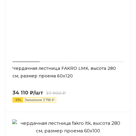
Чердачная лестница FAKRO LMK, высота 280
см, размер проема 60x120
34 110
₽
/шт
37 900
₽
-
10
%
Экономия
3 790
₽