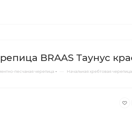
ерепица BRAAS Таунус кр
—
ентно-песчаная черепица
Начальная хребтовая черепица