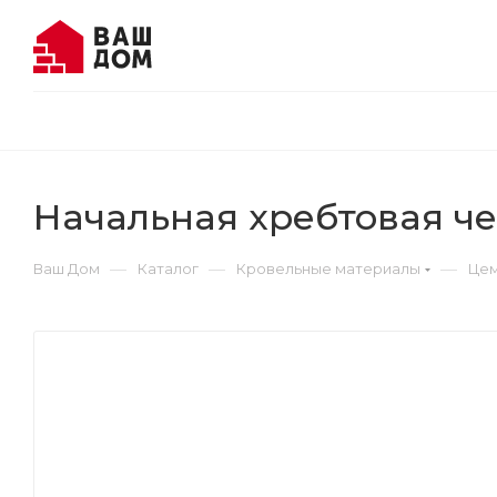
Начальная хребтовая ч
—
—
—
Ваш Дом
Каталог
Кровельные материалы
Цем