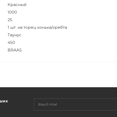
Красный
1000
25
1 шт. на торец конька/хребта
Таунус
450
BRAAS
аших