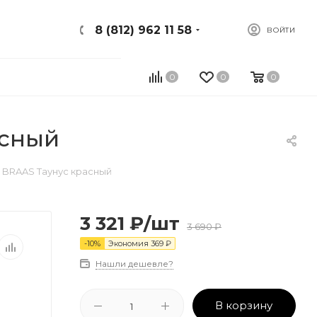
8 (812) 962 11 58
ВОЙТИ
0
0
0
асный
 BRAAS Таунус красный
3 321
₽
/шт
3 690
₽
-
10
%
Экономия
369
₽
Нашли дешевле?
В корзину