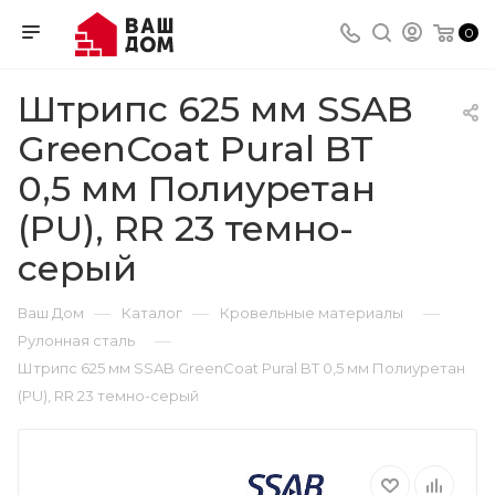
0
Штрипс 625 мм SSAB
GreenCoat Pural BT
0,5 мм Полиуретан
(PU), RR 23 темно-
серый
—
—
—
Ваш Дом
Каталог
Кровельные материалы
—
Рулонная сталь
Штрипс 625 мм SSAB GreenCoat Pural BT 0,5 мм Полиуретан
(PU), RR 23 темно-серый