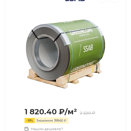
1 820.40
₽
/м²
2 220
₽
-
18
%
Экономия
399.60
₽
Нашли дешевле?