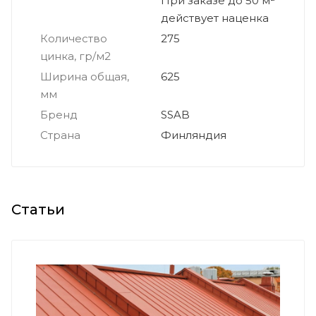
*
При заказе до 50 м²
действует наценка
Количество
275
цинка, гр/м2
Ширина общая,
625
мм
Бренд
SSAB
Страна
Финляндия
Статьи