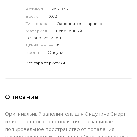
Артикул
—
vd31035
Вес, кг
—
0,02
Тип товара
—
Заполнитель карниза
Материал
—
Вспененный
пенополиэтилен
Длина, мм
—
855
Бренд
—
Ондулин
Все характеристики
Описание
Оригинальный заполнитель для Ондулина Смарт
из вспененного пенополиэтилена защищает
подкровельное пространство от попадания
мусора, насекомых, птиц, снега. Устанавливается в