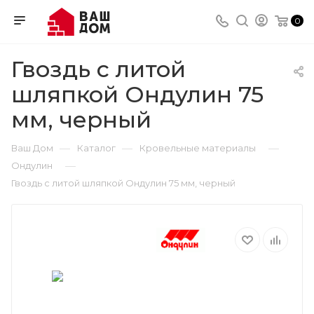
0
Гвоздь с литой
шляпкой Ондулин 75
мм, черный
—
—
—
Ваш Дом
Каталог
Кровельные материалы
—
Ондулин
Гвоздь с литой шляпкой Ондулин 75 мм, черный