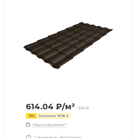
614.04
₽
/м²
731
₽
-
16
%
Экономия
116.96
₽
Нашли дешевле?
Самовывоз - бесплатно