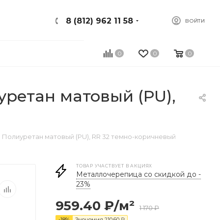
8 (812) 962 11 58
ВОЙТИ
0
0
0
уретан матовый (РU),
мм Полиуретан матовый (РU), RR 32 темно-коричневый
ТОВАР УЧАСТВУЕТ В АКЦИЯХ
Металлочерепица со скидкой до -
23%
959.40
₽
/м²
1 170
₽
-
18
%
Экономия
210.60
₽