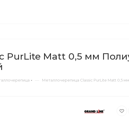
 PurLite Matt 0,5 мм Поли
й
—
аллочерепица
Металлочерепица Classic PurLite Matt 0,5 