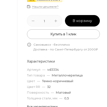
Нашли дешевле?
В корзину
Купить в 1 клик
Самовывоз - бесплатно
Доставка - по Санкт-Петербургу от 2000₽
Характеристики
Артикул
—
vd3334
Тип товара
—
Металлочерепица
Цвет
—
Темно-коричневый
Цвет RR
—
32
Поверхность
—
Матовый
Толщина стали, мм
—
0,5
Все характеристики