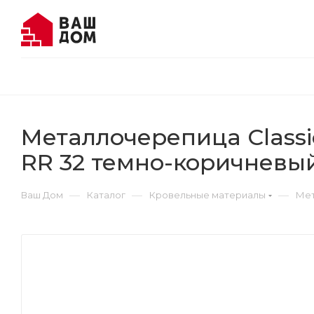
Металлочерепица Classic
RR 32 темно-коричневы
—
—
—
Ваш Дом
Каталог
Кровельные материалы
Мет