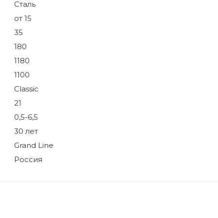
Сталь
от 15
35
180
1180
1100
Classic
21
0,5-6,5
30 лет
Grand Line
Россия