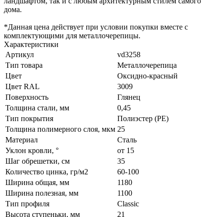
ландшафтом, так и с любым архитектурным стилем самого
дома.
*Данная цена действует при условии покупки вместе с
комплектующими для металлочерепицы.
Характеристики
Артикул
vd3258
Тип товара
Металлочерепица
Цвет
Оксидно-красный
Цвет RAL
3009
Поверхность
Глянец
Толщина стали, мм
0,45
Тип покрытия
Полиэстер (PE)
Толщина полимерного слоя, мкм
25
Материал
Сталь
Уклон кровли, °
от 15
Шаг обрешетки, см
35
Количество цинка, гр/м2
60-100
Ширина общая, мм
1180
Ширина полезная, мм
1100
Тип профиля
Classic
Высота ступеньки, мм
21