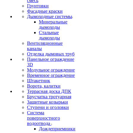
смесь
Грунтовки
Фасадные краски
Дымоходные системы
Минеральные
дымоходы
Стальные
дымоходы
Вентиляционные
каналы
Отделка дымовых труб
Панельное ограждение
3D
Модульное ограждение
Временное ограждение
Штакетник
Ворота, калитки
Террасная доска ДПК
Брусчатка тротуарная
Защитные козырьки
Ступени и оголовки
Система
поверхностного
водоотвода
Дождеприемники