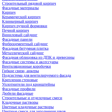
Строительный рядовой кирпич
Фасадные материалы
Кирпич
Керамический кирпич
Клинкерный кирпич
Кирпич ручной формовки
Печной кирпич
Виниловый сайдинг
Фасадные панели
Фиброцементный сайдинг
Фасадная битумная плитка
Металлический сайдинг
Фасадная облицовка из ДПК и древесины
Фасадные системы и аксессуары
Вентиляционные коробочки
Гибкие связи, анкеры
Подсистема для вентилируемого фасада
Крепления стеновые
Уплотнители под кронштейны
Фасадные профили
Дюбели фасадные
Строительные и отделочные смеси
Кладочные растворы
Цветные кладочные растворы
Цветные смеси для заполнения швов