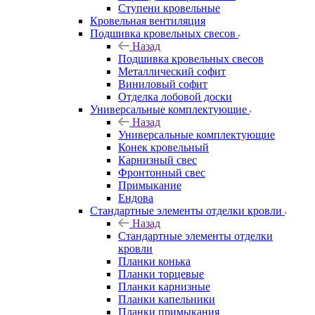
Ступени кровельные
Кровельная вентиляция
Подшивка кровельных свесов
Назад
Подшивка кровельных свесов
Металлический софит
Виниловый софит
Отделка лобовой доски
Универсальные комплектующие
Назад
Универсальные комплектующие
Конек кровельный
Карнизный свес
Фронтонный свес
Примыкание
Ендова
Стандартные элементы отделки кровли
Назад
Стандартные элементы отделки
кровли
Планки конька
Планки торцевые
Планки карнизные
Планки капельники
Планки примыкания