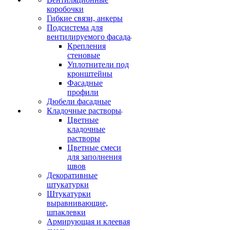
коробочки
Гибкие связи, анкеры
Подсистема для
вентилируемого фасада
Крепления
стеновые
Уплотнители под
кронштейны
Фасадные
профили
Дюбели фасадные
Кладочные растворы
Цветные
кладочные
растворы
Цветные смеси
для заполнения
швов
Декоративные
штукатурки
Штукатурки
выравнивающие,
шпаклевки
Армирующая и клеевая