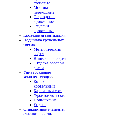
стеновые
Мостики
переходные
Ограждение
кровельное
Ступени
кровельные
Кровельная вентиляция
Подшивка кровельных
свесов
Металлический
софит
Виниловый софит
Отделка лобовой
доски
Универсальные
комплектующие
Конек
кровельный
Карнизный свес
Фронтонный свес
Примыкание
Ендова
Стандартные элементы
отделки кровли