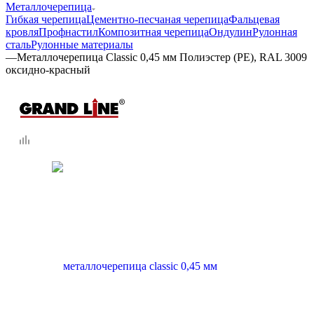
Металлочерепица
Гибкая черепица
Цементно-песчаная черепица
Фальцевая
кровля
Профнастил
Композитная черепица
Ондулин
Рулонная
сталь
Рулонные материалы
—
Металлочерепица Classic 0,45 мм Полиэстер (РЕ), RAL 3009
оксидно-красный