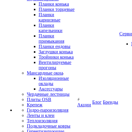
Планки конька
Планки торцевые
Планки
карнизные
Планки
капельники
Серв
Планки
примыкания
Планки ендовы
Заглушки конька
Тройники конька
Вентилируемые
прогоны
Мансардные окна
Изоляционные
оклады
Аксессуары
Чердачные лестницы
Плиты OSB
Блог
Бренды
Крепеж
Акции
Гидро-пароизоляция
Ленты и клеи
Теплоизоляция
Подкладочные ковры
Герметизирующие