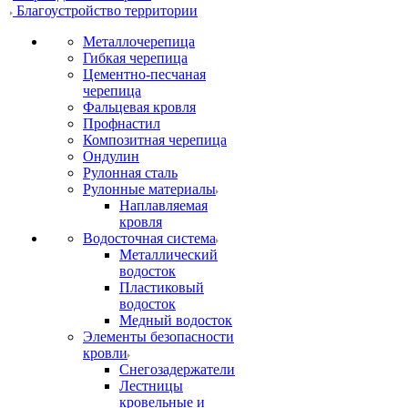
Благоустройство территории
Металлочерепица
Гибкая черепица
Цементно-песчаная
черепица
Фальцевая кровля
Профнастил
Композитная черепица
Ондулин
Рулонная сталь
Рулонные материалы
Наплавляемая
кровля
Водосточная система
Металлический
водосток
Пластиковый
водосток
Медный водосток
Элементы безопасности
кровли
Снегозадержатели
Лестницы
кровельные и