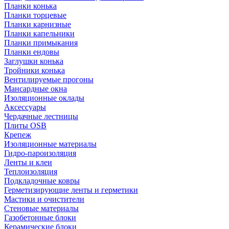
Планки конька
Планки торцевые
Планки карнизные
Планки капельники
Планки примыкания
Планки ендовы
Заглушки конька
Тройники конька
Вентилируемые прогоны
Мансардные окна
Изоляционные оклады
Аксессуары
Чердачные лестницы
Плиты OSB
Крепеж
Изоляционные материалы
Гидро-пароизоляция
Ленты и клеи
Теплоизоляция
Подкладочные ковры
Герметизирующие ленты и герметики
Мастики и очистители
Стеновые материалы
Газобетонные блоки
Керамические блоки