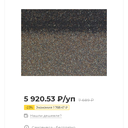
5 920.53
₽
/уп
7 689
₽
-
23
%
Экономия
1 768.47
₽
Нашли дешевле?
Самовывоз - бесплатно