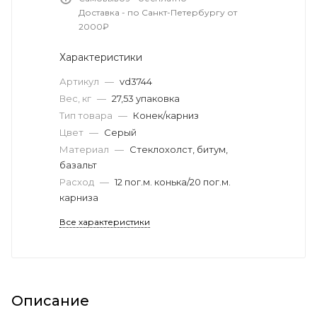
Доставка - по Санкт-Петербургу от
2000₽
Характеристики
Артикул
—
vd3744
Вес, кг
—
27,53 упаковка
Тип товара
—
Конек/карниз
Цвет
—
Серый
Материал
—
Стеклохолст, битум,
базальт
Расход
—
12 пог.м. конька/20 пог.м.
карниза
Все характеристики
Описание