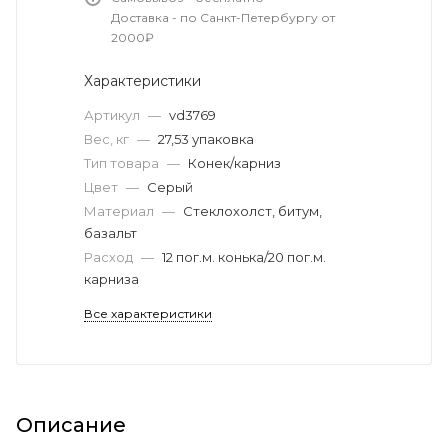
Доставка - по Санкт-Петербургу от
2000₽
Характеристики
Артикул
—
vd3769
Вес, кг
—
27,53 упаковка
Тип товара
—
Конек/карниз
Цвет
—
Серый
Материал
—
Стеклохолст, битум,
базальт
Расход
—
12 пог.м. конька/20 пог.м.
карниза
Все характеристики
Описание