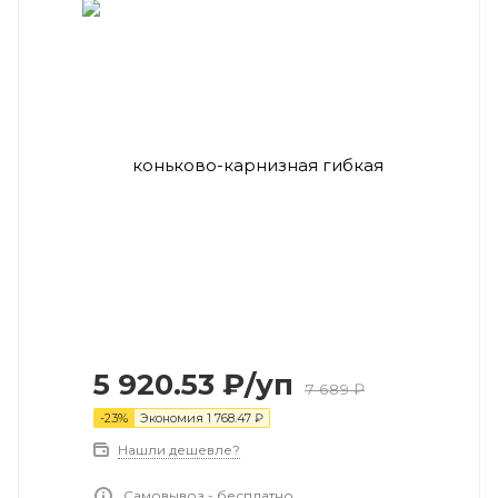
5 920.53
₽
/уп
7 689
₽
-
23
%
Экономия
1 768.47
₽
Нашли дешевле?
Самовывоз - бесплатно