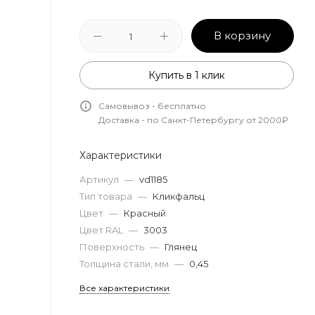
В корзину
Купить в 1 клик
Самовывоз - бесплатно
Доставка - по Санкт-Петербургу от 2000₽
Характеристики
Артикул
—
vd1185
Тип товара
—
Кликфальц
Цвет
—
Красный
Цвет RAL
—
3003
Поверхность
—
Глянец
Толщина стали, мм
—
0,45
Все характеристики