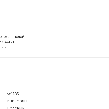
ртеж панелей
икфальц
,5 кб
vd1185
Кликфальц
Красный