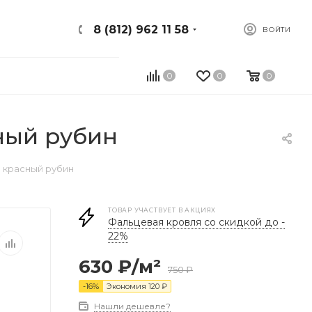
8 (812) 962 11 58
ВОЙТИ
0
0
0
сный рубин
3 красный рубин
ТОВАР УЧАСТВУЕТ В АКЦИЯХ
Фальцевая кровля со скидкой до -
22%
630
₽
/м²
750
₽
-
16
%
Экономия
120
₽
Нашли дешевле?