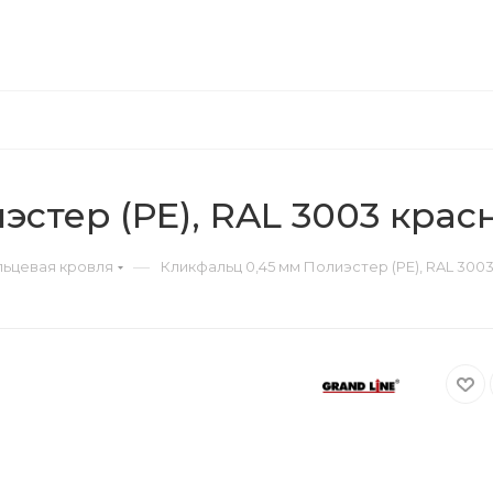
эстер (РЕ), RAL 3003 кра
—
ьцевая кровля
Кликфальц 0,45 мм Полиэстер (РЕ), RAL 300