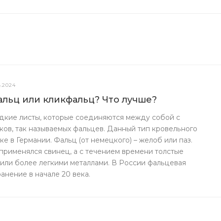
4.2024
льц или кликфальц? Что лучше?
адкие листы, которые соединяются между собой с
ов, так называемых фальцев. Данный тип кровельного
ке в Германии. Фальц (от немецкого) – желоб или паз.
применялся свинец, а с течением времени толстые
или более легкими металлами. В России фальцевая
анение в начале 20 века.