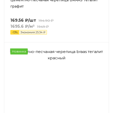
Цементно-песчаная черепица BRAAS Тегалит
графит
169.56
₽
/шт
194.90
₽
1695.6
₽
/м²
1949
₽
-
13
%
Экономия
25.34
₽
Новинка