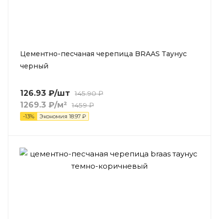
Цементно-песчаная черепица BRAAS Таунус
черный
126.93
₽
/шт
145.90
₽
1269.3
₽
/м²
1459
₽
-
13
%
Экономия
18.97
₽