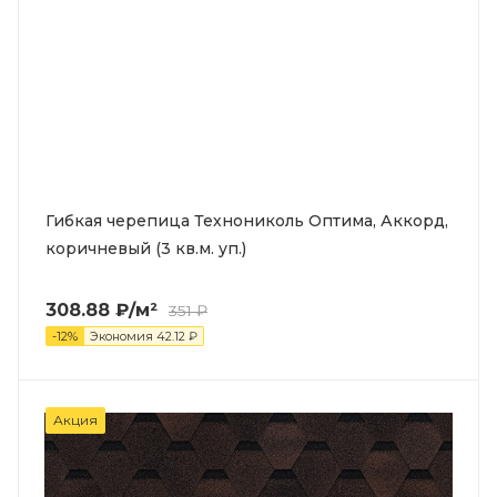
Гибкая черепица Технониколь Оптима, Аккорд,
коричневый (3 кв.м. уп.)
308.88
₽
/м²
351
₽
-
12
%
Экономия
42.12
₽
Акция