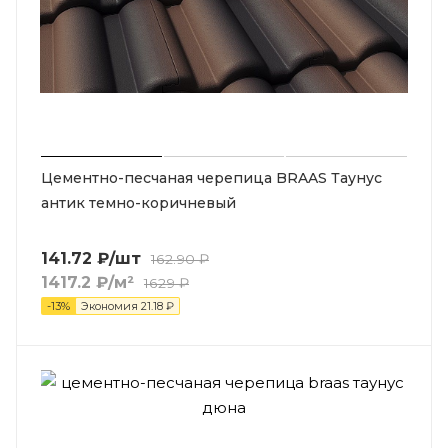
Цементно-песчаная черепица BRAAS Таунус
антик темно-коричневый
141.72
₽
/шт
162.90
₽
1417.2
₽
/м²
1629
₽
-
13
%
Экономия
21.18
₽