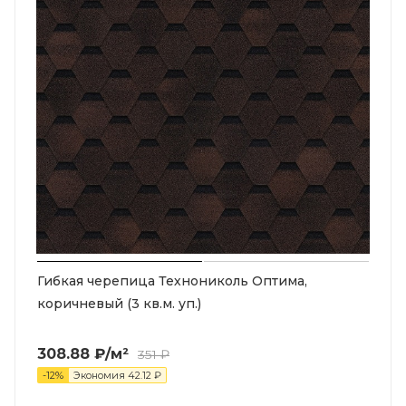
Гибкая черепица Технониколь Оптима,
коричневый (3 кв.м. уп.)
308.88
₽
/м²
351
₽
-
12
%
Экономия
42.12
₽