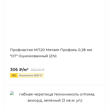
Профнастил МП20 Металл Профиль 0,28 мм
"ОТ" Оцинкованный (ZN)
306
₽
/м²
332.61
₽
-
8
%
Экономия
26.61
₽