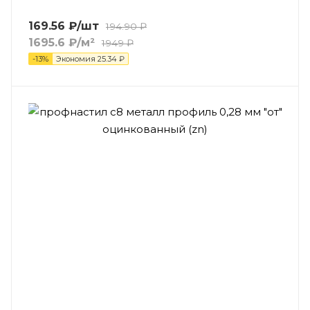
169.56
₽
/шт
194.90
₽
1695.6
₽
/м²
1949
₽
-
13
%
Экономия
25.34
₽