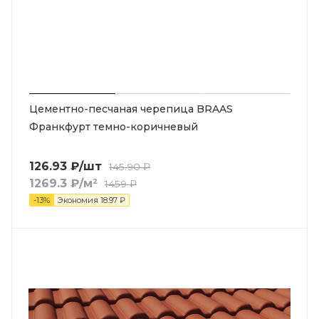
Цементно-песчаная черепица BRAAS
Франкфурт темно-коричневый
126.93
₽
/шт
145.90
₽
1269.3
₽
/м²
1459
₽
-
13
%
Экономия
18.97
₽