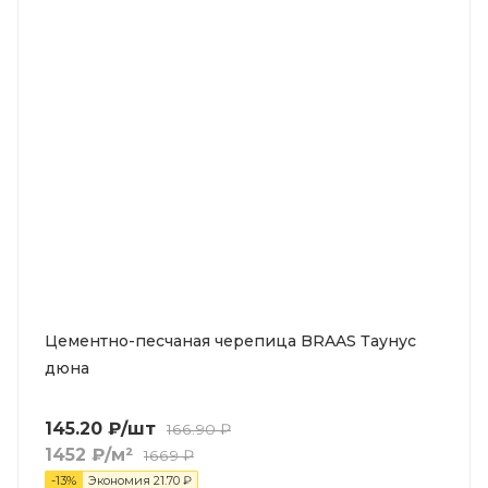
Цементно-песчаная черепица BRAAS Таунус
дюна
145.20
₽
/шт
166.90
₽
1452
₽
/м²
1669
₽
-
13
%
Экономия
21.70
₽