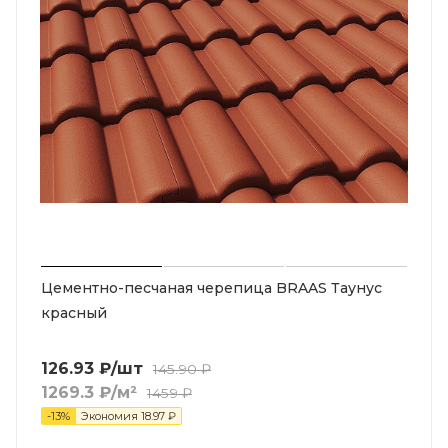
Цементно-песчаная черепица BRAAS Таунус
красный
126.93
₽
/шт
145.90
₽
1269.3
₽
/м²
1459
₽
-
13
%
Экономия
18.97
₽