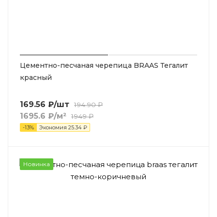
Цементно-песчаная черепица BRAAS Тегалит
красный
169.56
₽
/шт
194.90
₽
1695.6
₽
/м²
1949
₽
-
13
%
Экономия
25.34
₽
Новинка