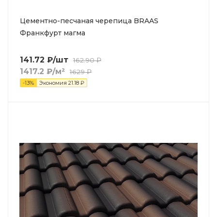
Цементно-песчаная черепица BRAAS
Франкфурт магма
141.72
₽
/шт
162.90
₽
1417.2
₽
/м²
1629
₽
-
13
%
Экономия
21.18
₽