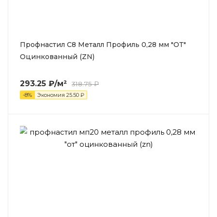
Профнастил С8 Металл Профиль 0,28 мм "ОТ"
Оцинкованный (ZN)
293.25
₽
/м²
318.75
₽
-
8
%
Экономия
25.50
₽