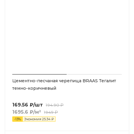
Цементно-песчаная черепица BRAAS Тегалит
темно-коричневый
169.56
₽
/шт
194.90
₽
1695.6
₽
/м²
1949
₽
-
13
%
Экономия
25.34
₽