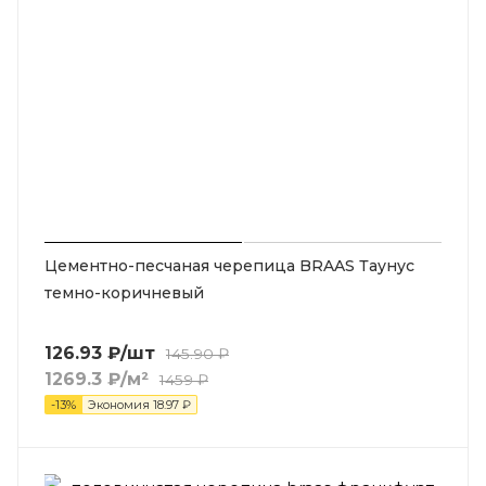
Цементно-песчаная черепица BRAAS Таунус
темно-коричневый
126.93
₽
/шт
145.90
₽
1269.3
₽
/м²
1459
₽
-
13
%
Экономия
18.97
₽