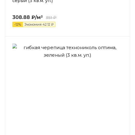
серый (3 кв.м. уп.)
308.88
₽
/м²
351
₽
-
12
%
Экономия
42.12
₽